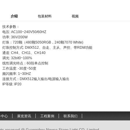
介绍
包装材料
视频
技术参数：
电压: AC100~240V50/60HZ
功率: 36V/200W
灯珠：720颗（480颗5050RGB，240颗7070 White)
灯珠控制方式: DMX512、自走、主从、声控、带RDM功能
通道: CH4、CH11、CH140
调光: 32bit0~100%
线性调光特点：60段单点控制
工作温度: -30度~50度
频闪频率: 1~30HZ
连接方式：DMX512输入输出/电源输入输出
IP等级: IP20
务中心
展览资讯
工程案例
联系我们
ghts reserved @ Guangzhou Newco Stage Light CO.,Limited