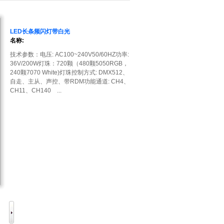
LED长条频闪灯带白光
名称:
技术参数：电压: AC100~240V50/60HZ功率:
36V/200W灯珠：720颗（480颗5050RGB，
240颗7070 White)灯珠控制方式: DMX512、
自走、主从、声控、带RDM功能通道: CH4、
CH11、CH140 ...