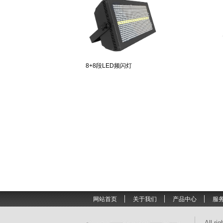
8+8段LED频闪灯
LED长条频闪灯带白光
网站首页
关于我们
产品中心
服
All ri