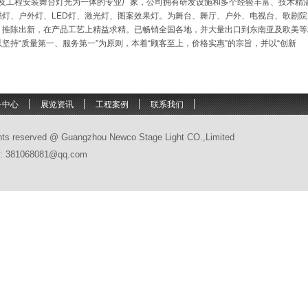
工程安装舞台灯光为一体的专业厂家，公司拥有研发设施和多个经验丰富、技术精
灯、户外灯、LED灯、激光灯、图案效果灯。为舞台、舞厅、户外、电视台、歌剧院
，推陈出新，在产品工艺上精益求精。已畅销全国各地，并大量出口到东南亚及欧美等
持“质量第一、服务第一”为原则，本着“顾客至上，价格实惠”的宗旨，并以“创新
务中心
展览资讯
工程案例
联系我们
ghts reserved @ Guangzhou Newco Stage Light CO.,Limited
l: 381068081@qq.com